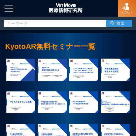
ログイン
KyotoAR無料セミナー一覧
HOME
ログイン
新規登録
よくあるご質問
特定商取引法に基づく表示
著作権について