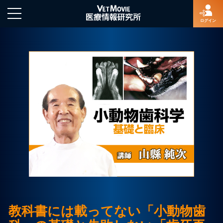
ログイン
HOME
ログイン
新規登録
よくあるご質問
特定商取引法に基づく表示
教科書には載ってない「小動物歯
著作権について