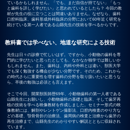
ているかもしれません。「でも、まだ自信が持てない」「もっ
と歯科を詳しく学びたい」と思われているとしたら？ 今回の教
材が先生の役に立つことは間違いありません。なぜなら、歯科
口腔科臨床、歯科形成外科臨床の分野において60年近く研究を
続けている第一人者である山縣先生の技術を学べるからです。
教科書では学べない、地道な研究による技術
先生は日々の診療で忙しいはず。ですから、小動物の歯科を専
門的に学びたいと思ったとしても、なかなか独学では難しいか
もしれません。また、歯科は、内科や外科とは違い、獣医大学
でも深く勉強する機会が少ない分野です。そのため、これから
の時代さらに重要性を増す歯科の分野を取り扱いたいと思うな
ら、卒後の勉強は必須とも言えます。
そこで今回、開業獣医師歴69年、小動物歯科の第一人者である
山縣先生にお願いし、小動物歯科の基礎と臨床、そして歯牙再
植の技術を学べる映像教材を作成しました。セミナー形式の映
像教材には、解剖やレントゲン撮影法、口腔内検査のやり方な
どの基礎、顎骨骨折の治療法、歯周病の検査と治療から歯牙の
再生治療まで、山縣先生のわかりやすい解説とともに収録され
ています。