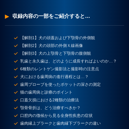
収録内容の一部をご紹介すると…
【解剖1】犬の頭蓋および下顎骨の外側観
【解剖2】犬の頭部の外側Ｘ線画像
【解剖3】犬の上顎骨と下顎骨の腹側観
乳歯と永久歯は、どのように成長すればよいのか…？
6種類のレントゲン撮影法と撮影時の注意点
犬における歯周病の進行過程とは…？
歯周プローブを使ったポケットの深さの測定
猫の歯周病と診療のポイント
口蓋欠損における2種類の治療法
顎骨骨折は、どう治療すべきか？
口腔内の徴候から見る全身性疾患の症状
歯肉縁上プラークと歯肉縁下プラークの違い