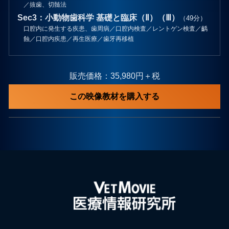
／抜歯、切髄法
Sec3：小動物歯科学 基礎と臨床（Ⅱ）（Ⅲ）
（49分）
口腔内に発生する疾患、歯周病／口腔内検査／レントゲン検査／齲
蝕／口腔内疾患／再生医療／歯牙再移植
販売価格：35,980円＋税
この映像教材を購入する