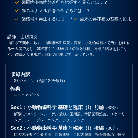
歯周病疾患病態進行を把握する目安とは…？
歯のエナメル質を再生するには…？
歯槽骨を再生するには…？
歯牙の再移植の基礎と応用
講師
：山縣純次
山口県下関市にある「山縣獣医科病院」院長。小動物歯科の分野における
第一人者であり、30年間に4000例以上の歯牙移植、再植の臨床をおこな
う。88歳となる現在も臨床の現場に立ち続けている。
収録内訳
3セクション（合計127分収録）
特典
レジュメデータ
Sec1：小動物歯科学 基礎と臨床（Ⅰ）前編
（42分）
解剖について／レントゲン撮影／歯周病、予防歯科処置、スケーリ
ング、ルートプレーニング、ポリッシング
Sec2：小動物歯科学 基礎と臨床（Ⅰ）後編
（36分）
口腔内検査／口蓋欠損、口鼻瘻管、口腔内腫瘍、顎骨骨折の治療法