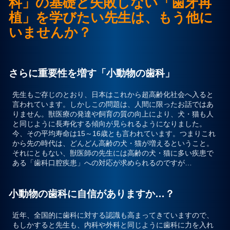
科」の基礎と失敗しない「歯牙再
植」を学びたい先生は、もう他に
プライバシーポリシー
いませんか？
お問合せ
さらに重要性を増す「小動物の歯科」
先生もご存じのとおり、日本はこれから超高齢化社会へ入ると
言われています。しかしこの問題は、人間に限ったお話ではあ
りません。獣医療の発達や飼育の質の向上により、犬・猫も人
と同じように長寿化する傾向が見られるようになりました。
今、その平均寿命は15～16歳とも言われています。つまりこれ
から先の時代は、どんどん高齢の犬・猫が増えるということ。
それにともない、獣医師の先生には高齢の犬・猫に多い疾患で
ある「歯科口腔疾患」への対応が求められるのですが…
小動物の歯科に自信がありますか…？
近年、全国的に歯科に対する認識も高まってきていますので、
もしかすると先生も、内科や外科と同じように歯科に力を入れ