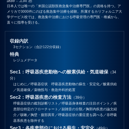
講師
：上田 悠
日本人では唯一の「米国公認獣医救急集中治療専門医」の資格を持つ。ア
メリカで3000件にのぼる救急集中治療を経験。所属するカリフォルニア大
学デービス校では、救急集中治療における呼吸管理の専門医・権威から、
直々に指導を受ける。
収録内訳
3セクション（合計122分収録）
特典
レジュメデータ
Sec1：呼吸器疾患動物への酸素供給・気道確保
（34
分）
はじめに／呼吸器症状 呼吸器疾患動物の蘇生・安定化／酸素供給
／気道確保／薬物投与・救急外科的処置
Sec2：呼吸器疾患の検査方法
（39分）
呼吸器症状の鑑別診断リスト／呼吸器身体検査の注目ポイント／疾
患部位特定のフローチャート／副雑音の分類／胸郭内疾患の論文紹
介／咳嗽／胸壁・腹部異常／呼吸器症状の重症度を調べる／非呼吸
器系疾患を除外する
Sec3：各疾患部位における蘇生・安定化
（49分）