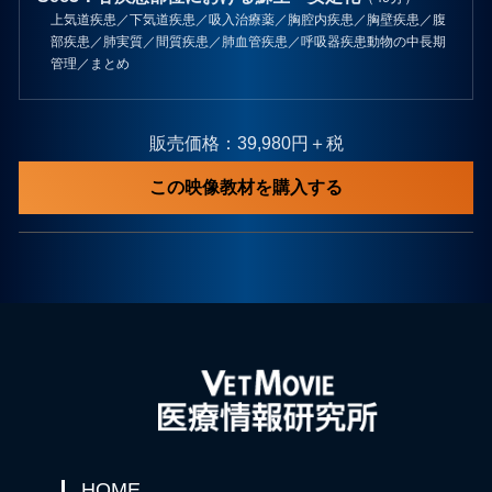
上気道疾患／下気道疾患／吸入治療薬／胸腔内疾患／胸壁疾患／腹
部疾患／肺実質／間質疾患／肺血管疾患／呼吸器疾患動物の中長期
管理／まとめ
販売価格：39,980円＋税
この映像教材を購入する
HOME