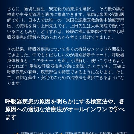
さらに、適切な蘇生・安定化の治療法を選択し、その後の詳細
検査や中長期管理も適切に推進できます。講師は米国公認獣医
師であり、
日本人では唯一の「米国公認獣医救急集中治療専門
医」の資格を持つ上田先生
です。上田先生は大学病院で働いて
いることもあり、どうすれば、経験の浅い獣医師や学生でも呼
吸器疾患の理解を深められるかを考えて続けてきました。
その結果、呼吸器疾患について多くの有益なメソッドを開発し
てきました。
中でもすばらしいのが鑑別診断チャート。
呼吸器
身体検査と、このチャートを正しく理解し、使いこなせるよう
になれば？
重篤な呼吸器疾患が急に来院したときでも、正確に
呼吸疾患の有無、疾患部位を特定できるようになります。
そし
て、適切な蘇生・安定化のための治療法を選択できるようにな
ります。
呼吸器疾患の原因を明らかにする検査法や、各
原因への適切な治療法がオールインワンで学べ
ます
呼吸器症状について
呼吸器疾患動物への酸素供給方法