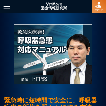
ログイン
HOME
ログイン
新規登録
よくあるご質問
特定商取引法に基づく表示
緊急時に短時間で安全に、呼吸器
著作権について