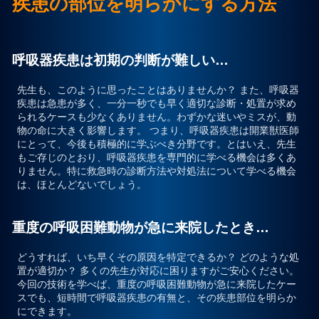
疾患の部位を明らかにする方法
プライバシーポリシー
呼吸器疾患は初期の判断が難しい…
お問合せ
先生も、このように思ったことはありませんか？
また、呼吸器
疾患は急患が多く、一分一秒でも早く適切な診断・処置が求め
られるケースも少なくありません。
わずかな迷いやミスが、動
物の命に大きく影響します。
つまり、呼吸器疾患は開業獣医師
にとって、今後も積極的に学ぶべき分野です。とはいえ、先生
もご存じのとおり、呼吸器疾患を専門的に学べる機会は多くあ
りません。特に救急時の診断方法や対処法について学べる機会
は、ほとんどないでしょう。
重度の呼吸困難動物が急に来院したとき…
どうすれば、いち早くその原因を特定できるか？ どのような処
置が適切か？ 多くの先生が対応に困りますがご安心ください。
今回の技術を学べば、
重度の呼吸困難動物が急に来院したケー
スでも、短時間で呼吸器疾患の有無と、その疾患部位を明らか
にできます。