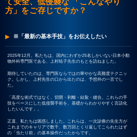
て安全、低侵襲な 「こんなやり
方」をご存じですか？
プライバシーポリシー
お問合せ
※「最新の基本手技」をお伝えしたい
2025年12月。私たちは、国内にわずか25名しかいない日本小動
物外科専門医である、上村暁子先生のもとを訪ねました。
期待していたのは、専門医ならではの華やかな高難度テクニッ
ク。しかし、上村先生の口から出たのは、予想外の一言でし
た。
「高度な術式ではなく、切開・剥離・結紮・縫合。これらの手
技をベースにした低侵襲手術を、基礎からわかりやすく言語化
したいんです」。
正直、私たちは困惑しました。これらは、一次診療の先生方が
これまでのキャリアで数千、数万回とくり返してこられたはず
の「当たり前」の基本操作だったからです。