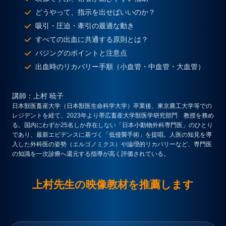
どうやって、指示を出せばいいのか？
吸引・圧迫・牽引の最適な動き
すべての出血に共通する原則とは？
バジングのポイントと注意点
出血時のリカバリー手順（小血管・中血管・大血管）
講師
：上村 暁子
日本獣医畜産大学（日本獣医生命科学大学）卒業後、東京農工大学等での
レジデントを経て、2023年より帯広畜産大学獣医学研究部門 教授を務め
る。国内にわずか25名しか存在しない「日本小動物外科専門医」のひとり
であり、最新エビデンスに基づく「低侵襲手術」を提唱。人医の知見を導
入した外科医の姿勢（エルゴノミクス）や論理的リカバリーなど、専門医
の知識を一次診療へ還元する指導が高く評価されている。
上村先生の映像教材を推薦します