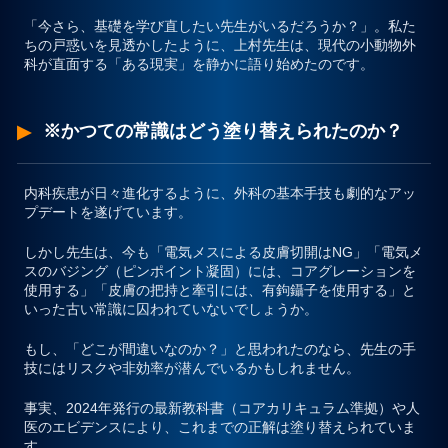
「今さら、基礎を学び直したい先生がいるだろうか？」
。私た
ちの戸惑いを見透かしたように、上村先生は、現代の小動物外
科が直面する「ある現実」を静かに語り始めたのです。
※かつての常識はどう塗り替えられたのか？
内科疾患が日々進化するように、外科の基本手技も劇的なアッ
プデートを遂げています。
しかし先生は、今も
「電気メスによる皮膚切開はNG」「電気メ
スのバジング（ピンポイント凝固）には、コアグレーションを
使用する」「皮膚の把持と牽引には、有鉤鑷子を使用する」
と
いった古い常識に囚われていないでしょうか。
もし、「どこが間違いなのか？」と思われたのなら、先生の手
技にはリスクや非効率が潜んでいるかもしれません。
事実、2024年発行の最新教科書（コアカリキュラム準拠）や人
医のエビデンスにより、これまでの正解は塗り替えられていま
す。