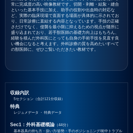
常に完成度の高い映像教材です。切開・剥離・結紮・縫合
といった基本手技に加え、助手の役割や出血時の対応な
ど、実際の臨床現場で直面する場面が具体的に示されてお
り、日常診療に直結する内容となっています。手技の正確
さだけでなく、侵襲を最小限に抑えるための視点が随所に
盛り込まれており、若手獣医師の基礎力向上はもちろん、
経験を積んだ外科医にとっても自身の手術手技を見直す良
い機会になると考えます。外科診療の質を高めたいすべて
の獣医師に、ぜひご覧いただきたい教材です。
収録内訳
5セクション（合計121分収録）
特典
レジュメデータ ・ 特典データ
Sec1：外科基礎概論
（44分）
基本器具の持ち方・扱い方/姿勢・手のポジショニング/術中トラブル