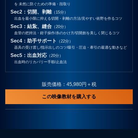
を 未然に防ぐための準備・段取り
Sec2：切開、剥離
（15分）
出血を最小限に抑える切開・剥離の方法/見やすい術野を作るコツ
Sec3：結紮、縫合
（20分）
血管の把持法・鉗子操作/糸のかけ方/切開創を美しく閉じるコツ
Sec4：助手サポート
（22分）
器具の受け渡し/指示出しのコツ/吸引・圧迫・牽引の最適な動きなど
Sec5：出血対応
（20分）
出血時のリカバリー手順/止血法
販売価格：45,980円＋税
この映像教材を購入する