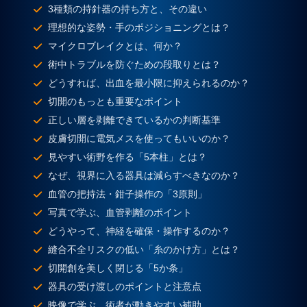
3種類の持針器の持ち方と、その違い
理想的な姿勢・手のポジショニングとは？
マイクロブレイクとは、何か？
術中トラブルを防ぐための段取りとは？
どうすれば、出血を最小限に抑えられるのか？
切開のもっとも重要なポイント
正しい層を剥離できているかの判断基準
皮膚切開に電気メスを使ってもいいのか？
見やすい術野を作る「5本柱」とは？
なぜ、視界に入る器具は減らすべきなのか？
血管の把持法・鉗子操作の「3原則」
写真で学ぶ、血管剥離のポイント
どうやって、神経を確保・操作するのか？
縫合不全リスクの低い「糸のかけ方」とは？
切開創を美しく閉じる「5か条」
器具の受け渡しのポイントと注意点
映像で学ぶ、術者が動きやすい補助