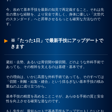
今、改めて基本手技を最新の知見で再定義すること。それは先
生の豊かな経験を、より安全で美しく、身体に優しい「次世代
のスタンダード」へと昇華させるもっとも確実な方法なので
す。
※「たった1日」で最新手技にアップデートで
きます
避妊・去勢、あるいは胃切開や腸切開。どのような外科手術で
あっても、その根幹を支えるのは基礎・基本です。
その理由は、いかに高度な外科手術であっても、そのすべては
「切開・剥離・結紮・縫合」という揺るぎない基本手技の積み
重ねの上に成り立つから。
基本手技の精度を高めることこそが、あらゆる手術の質と安全
性を向上させる確実な道なのです。
もし先生が、最短ルートで基本手技をアップデートしたいとお