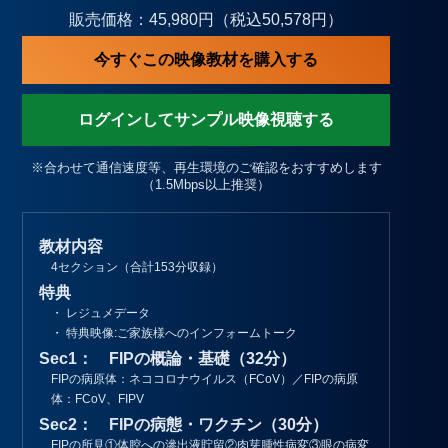
販売価格：45,980円（税込50,578円）
今すぐこの映像教材を購入する
ログインしてサンプル映像視聴する
※合わせて通信速度等、再生環境のご確認をおすすめします
（1.5Mbps以上推奨）
教材内容
4セクション（合計153分収録）
特典
・ レジュメデータ
・ 特典映像:ご家族様へのインフォームトーク
Sec1： FIPの概論・基礎（32分）
FIPの病原体：ネココロナウイルス（FCoV）／FIPの病原
体：FCoV、FIPV
Sec2： FIPの病態・ワクチン（30分）
FIPの所見①体腔への滲出液貯留②肉芽腫性病変③眼の病変