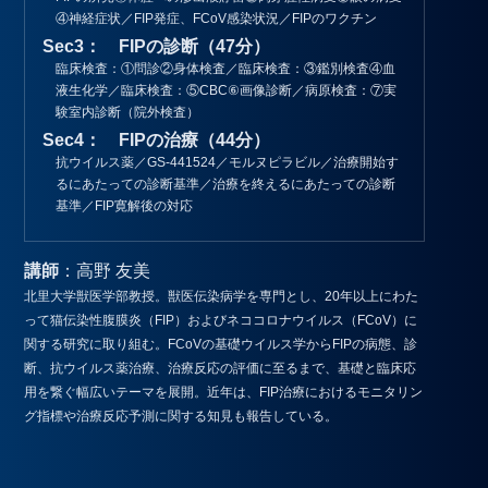
④神経症状／FIP発症、FCoV感染状況／FIPのワクチン
Sec3： FIPの診断（47分）
臨床検査：①問診②身体検査／臨床検査：③鑑別検査④血
液生化学／臨床検査：⑤CBC⑥画像診断／病原検査：⑦実
験室内診断（院外検査）
Sec4： FIPの治療（44分）
抗ウイルス薬／GS-441524／モルヌピラビル／治療開始す
るにあたっての診断基準／治療を終えるにあたっての診断
基準／FIP寛解後の対応
講師
：高野 友美
北里大学獣医学部教授。獣医伝染病学を専門とし、20年以上にわた
って猫伝染性腹膜炎（FIP）およびネココロナウイルス（FCoV）に
関する研究に取り組む。FCoVの基礎ウイルス学からFIPの病態、診
断、抗ウイルス薬治療、治療反応の評価に至るまで、基礎と臨床応
用を繋ぐ幅広いテーマを展開。近年は、FIP治療におけるモニタリン
グ指標や治療反応予測に関する知見も報告している。