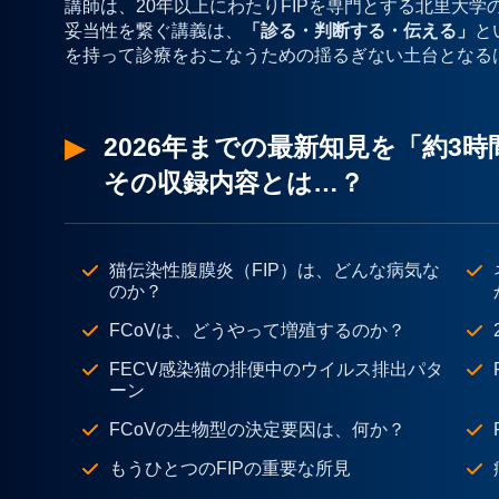
講師は、20年以上にわたりFIPを専門とする北里大
妥当性を繋ぐ講義は、
「診る・判断する・伝える」
と
を持って診療をおこなうための揺るぎない土台となる
2026年までの最新知見を「約3
その収録内容とは…？
猫伝染性腹膜炎（FIP）は、どんな病気な
のか？
FCoVは、どうやって増殖するのか？
FECV感染猫の排便中のウイルス排出パタ
ーン
FCoVの生物型の決定要因は、何か？
もうひとつのFIPの重要な所見