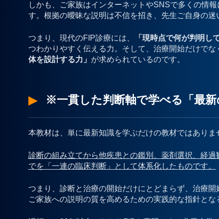
しかも、ご家族はインターネットやSNSで多くの情
す。根拠の曖昧な説明は不信を招き、先生ご自身の迷
つまり、現代のFIP診療には、
「現時点で何が判明し
つわかりやすく伝える力。そして、治療開始だけでな
体を設計する力」
が求められているのです。
※一貫した判断軸で学べる「最新の
本教材は、単に最新知識を学ぶだけの教材ではありま
診断の組み立てから他疾患との鑑別、薬剤選択、経過
でを「一連の臨床判断」として体系化したものです。
つまり、診断と治療の開始だけにとどまらず、治療開
ご家族への説明の質を高めるための実践的な指針とな