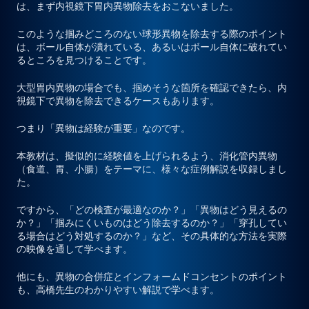
は、まず内視鏡下胃内異物除去をおこないました。
このような掴みどころのない球形異物を除去する際のポイント
は、
ボール自体が潰れている
、あるいは
ボール自体に破れてい
るところを見つける
ことです。
大型胃内異物の場合でも、掴めそうな箇所を確認できたら、内
視鏡下で異物を除去できるケースもあります。
つまり
「異物は経験が重要」
なのです。
本教材は、擬似的に経験値を上げられるよう、消化管内異物
（食道、胃、小腸）をテーマに、様々な症例解説を収録しまし
た。
ですから、「どの検査が最適なのか？」「異物はどう見えるの
か？」「掴みにくいものはどう除去するのか？」「穿孔してい
る場合はどう対処するのか？」など、その具体的な方法を実際
の映像を通して学べます。
他にも、異物の合併症とインフォームドコンセントのポイント
も、高橋先生のわかりやすい解説で学べます。