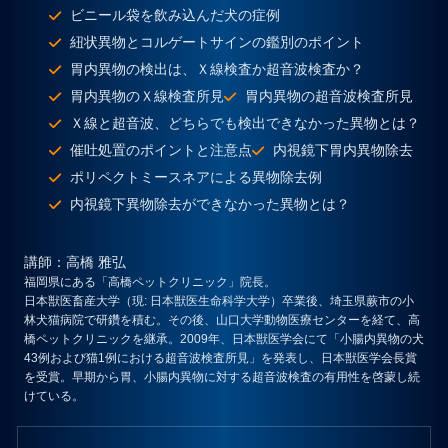
ビニール袋を飲み込んだ犬の症例
紐状異物とコルゲートサインの鑑別のポイント
胃内異物の検出は、Ｘ線検査か超音波検査か？
胃内異物のＸ線検査所見
胃内異物の超音波検査所見
Ｘ線と超音波、どちらでも検出できなかった異物とは？
催吐処置のポイントと注意点
内視鏡下胃内異物除去
ポリペクトミースネアによる異物除去例
内視鏡下異物除去ができなかった異物とは？
講師
：高橋 雅弘
福岡県にある「高橋ペットクリニック」院長。
日本獣医畜産大学（現: 日本獣医生命科学大学）卒業後、埼玉県蕨市の小
林犬猫病院で研鑽を積む。その後、山口大学動物医療センターを経て、高
橋ペットクリニックを継承。2009年、日本獣医学会にて「小腸内異物の犬
43例および猫1例における超音波検査所見」を発表し、日本獣医学会長賞
を受賞。早期から胃、小腸内異物に対する超音波検査の有用性を啓蒙し続
けている。