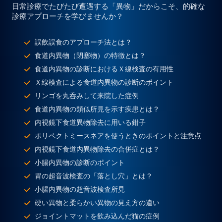
日常診療でたびたび遭遇する「異物」だからこそ、的確な
診療アプローチを学びませんか？
誤飲誤食のアプローチ法とは？
食道内異物（閉塞物）の特徴とは？
食道内異物の診断におけるＸ線検査の有用性
Ｘ線検査による食道内異物の診断のポイント
リンゴを丸呑みして来院した症例
食道内異物の類似所見を示す疾患とは？
内視鏡下食道異物除去に用いる鉗子
ポリペクトミースネアを使うときのポイントと注意点
内視鏡下食道内異物除去の合併症とは？
小腸内異物の診断のポイント
胃の超音波検査の「落とし穴」とは？
小腸内異物の超音波検査所見
硬い異物と柔らかい異物の見え方の違い
ジョイントマットを飲み込んだ猫の症例