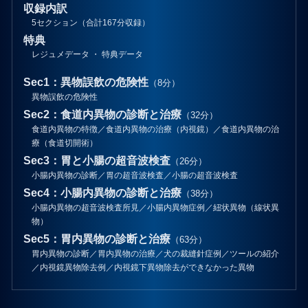
収録内訳
5セクション（合計167分収録）
特典
レジュメデータ ・ 特典データ
Sec1：異物誤飲の危険性
（8分）
異物誤飲の危険性
Sec2：食道内異物の診断と治療
（32分）
食道内異物の特徴／食道内異物の治療（内視鏡）／食道内異物の治
療（食道切開術）
Sec3：胃と小腸の超音波検査
（26分）
小腸内異物の診断／胃の超音波検査／小腸の超音波検査
Sec4：小腸内異物の診断と治療
（38分）
小腸内異物の超音波検査所見／小腸内異物症例／紐状異物（線状異
物）
Sec5：胃内異物の診断と治療
（63分）
胃内異物の診断／胃内異物の治療／犬の裁縫針症例／ツールの紹介
／内視鏡異物除去例／内視鏡下異物除去ができなかった異物