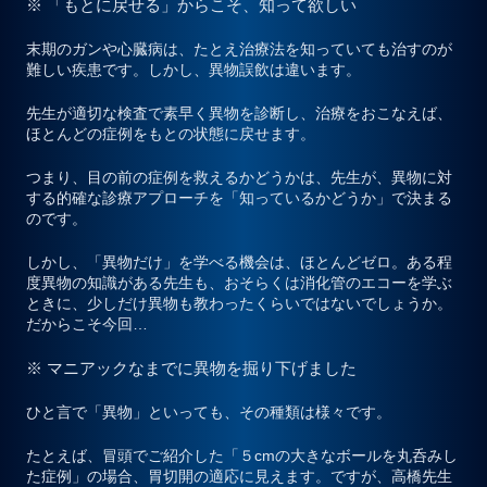
※ 「もとに戻せる」からこそ、知って欲しい
末期のガンや心臓病は、たとえ治療法を知っていても治すのが
難しい疾患です。しかし、異物誤飲は違います。
先生が適切な検査で素早く異物を診断し、治療をおこなえば、
ほとんどの症例をもとの状態に戻せます。
つまり、目の前の症例を救えるかどうかは、先生が、異物に対
する的確な診療アプローチを「知っているかどうか」で決まる
のです。
しかし、「異物だけ」を学べる機会は、ほとんどゼロ。ある程
度異物の知識がある先生も、おそらくは消化管のエコーを学ぶ
ときに、少しだけ異物も教わったくらいではないでしょうか。
だからこそ今回…
※ マニアックなまでに異物を掘り下げました
ひと言で「異物」といっても、その種類は様々です。
たとえば、冒頭でご紹介した「５cmの大きなボールを丸呑みし
た症例」の場合、胃切開の適応に見えます。ですが、高橋先生