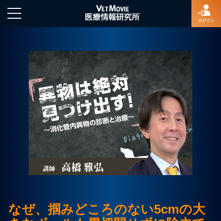
ログイン
HOME
ログイン
新規登録
よくあるご質問
特定商取引法に基づく表示
なぜ、掴みどころのない5cmの大
著作権について