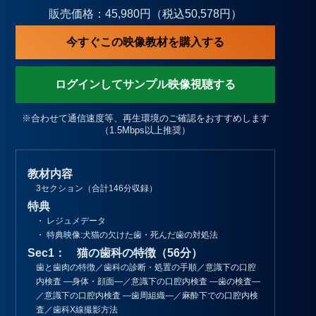
販売価格：45,980円（税込50,578円）
今すぐこの映像教材を購入する
ログインしてサンプル映像視聴する
※合わせて通信速度等、再生環境のご確認をおすすめします
（1.5Mbps以上推奨）
教材内容
3セクション（合計146分収録）
特典
・ レジュメデータ
・ 特典映像:犬猫の欠けた歯・死んだ歯の対処法
Sec1： 猫の歯科の特徴（56分）
歯と歯肉の特徴／歯科の診断・処置の手順／意識下の口腔
内検査 ―身体・顔面―／意識下の口腔内検査 ―歯の検査―
／意識下の口腔内検査 ―歯周組織―／麻酔下での口腔内検
査／歯科X線撮影方法