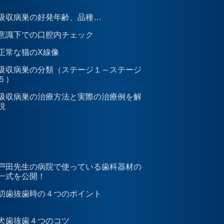
吸収病巣の好発年齢、品種…
意識下での口腔内チェック
正常な猫のX線像
吸収病巣の分類（ステージ１～ステージ
５）
吸収病巣の治療方法と実際の治療例を解
説
戸田先生の病院で使っている歯科器材の
一式を公開！
切歯抜歯時の４つのポイント
犬歯抜歯４つのコツ