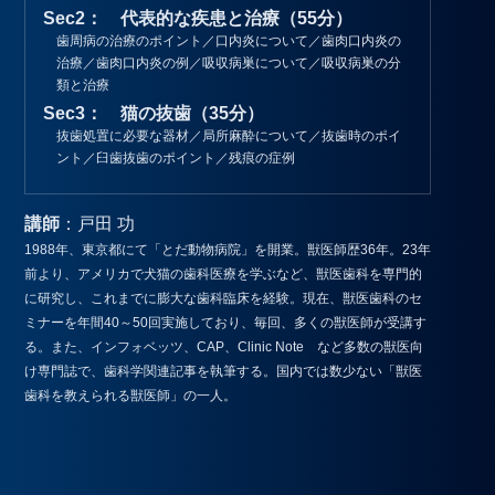
Sec2： 代表的な疾患と治療（55分）
歯周病の治療のポイント／口内炎について／歯肉口内炎の
治療／歯肉口内炎の例／吸収病巣について／吸収病巣の分
類と治療
Sec3： 猫の抜歯（35分）
抜歯処置に必要な器材／局所麻酔について／抜歯時のポイ
ント／臼歯抜歯のポイント／残痕の症例
講師
：戸田 功
1988年、東京都にて「とだ動物病院」を開業。獣医師歴36年。23年
前より、アメリカで犬猫の歯科医療を学ぶなど、獣医歯科を専門的
に研究し、これまでに膨大な歯科臨床を経験。現在、獣医歯科のセ
ミナーを年間40～50回実施しており、毎回、多くの獣医師が受講す
る。また、インフォベッツ、CAP、Clinic Note など多数の獣医向
け専門誌で、歯科学関連記事を執筆する。国内では数少ない「獣医
歯科を教えられる獣医師」の一人。