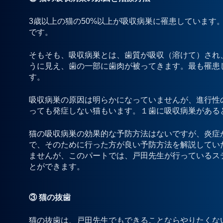
3歳以上の猫の50%以上が吸収病巣に罹患しています
です。
そもそも、吸収病巣とは、歯質が吸収（溶けて）され
うに見え、歯の一部に歯肉が被ってきます。最も罹患
す。
吸収病巣の原因は明らかになっていませんが、進行性
っても発症しない猫もいます。１歯に吸収病巣がある
猫の吸収病巣の効果的な予防方法はないですが、炎症
で、そのために行った方が良い予防方法を解説してい
ませんが、このパートでは、戸田先生が行っているス
とができます。
③ 猫の抜歯
猫の抜歯は、戸田先生でもできることならやりたくな