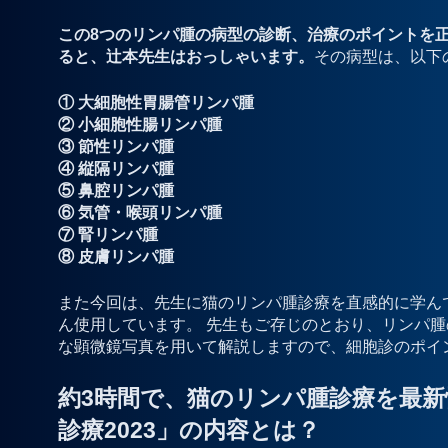
この8つのリンパ腫の病型の診断、治療のポイントを正
ると、辻本先生はおっしゃいます。
その病型は、以下
① 大細胞性胃腸管リンパ腫
② 小細胞性腸リンパ腫
③ 節性リンパ腫
④ 縦隔リンパ腫
⑤ 鼻腔リンパ腫
⑥ 気管・喉頭リンパ腫
⑦ 腎リンパ腫
⑧ 皮膚リンパ腫
また今回は、先生に猫のリンパ腫診療を直感的に学ん
ん使用しています。 先生もご存じのとおり、リンパ腫
な顕微鏡写真を用いて解説しますので、細胞診のポイ
約3時間で、猫のリンパ腫診療を最
診療2023」の内容とは？