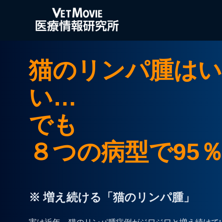
猫のリンパ腫は
い…
でも
８つの病型で95
※ 増え続ける「猫のリンパ腫」