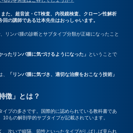
いるのを先生はご存じでしょうか？
。また、超音波・CT検査、内視鏡検査、クローン性解析
今回の講師である辻本先生はおっしゃいます。
で、リンパ腫の診断とサブタイプ分類が正確になったこと
かったリンパ腫に気づけるようになった」
ということで
は、
「リンパ腫に気づき、適切な治療をおこなう技術」
特徴」とは？
タイプの多さです。国際的に認められている教科書であ
」をみてみると、10もの解剖学的サブタイプが記載されています。
く、次いで縦隔、節性といったタイプがしばしば見られ