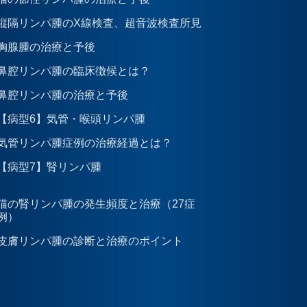
縦隔リンパ腫のX線検査、超音波検査所見
胸腺腫の治療と予後
鼻腔リンパ腫の臨床徴候とは？
鼻腔リンパ腫の治療と予後
【病型6】気管・喉頭リンパ腫
気管リンパ腫症例の治療経過とは？
【病型7】腎リンパ腫
猫の腎リンパ腫の発生頻度と治療（27症
例）
皮膚リンパ腫の診断と治療のポイント