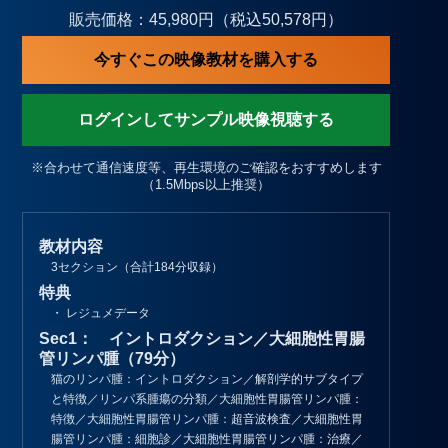
販売価格：45,980円（税込50,578円）
今すぐこの映像教材を購入する
ログインしてサンプル映像視聴する
※合わせて通信速度等、再生環境のご確認をおすすめします
（1.5Mbps以上推奨）
教材内容
3セクション（合計184分収録）
特典
・ レジュメデータ
Sec1： イントロダクション／大細胞性胃腸
管リンパ腫（79分）
猫のリンパ腫：イントロダクション／解剖学的サブタイプ
と特徴／リンパ系腫瘍の分類／大細胞性胃腸管リンパ腫：
特徴／大細胞性胃腸管リンパ腫：超音波検査／大細胞性胃
腸管リンパ腫：細胞診／大細胞性胃腸管リンパ腫：治療／