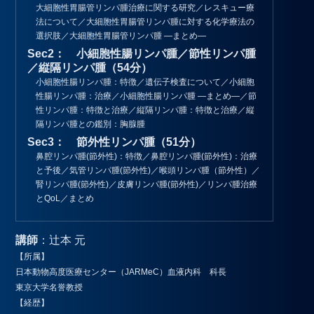
大細胞性胃腸管リンパ腫治療に関する研究／レスキュー療
法について／大細胞性胃腸管リンパ腫に対する化学療法の
選択肢／大細胞性胃腸管リンパ腫 ―まとめ―
Sec2： 小細胞性腸リンパ腫／節性リンパ腫
／縦隔リンパ腫（54分）
小細胞性腸リンパ腫：特徴／遺伝子検査について／小細胞
性腸リンパ腫：治療／小細胞性腸リンパ腫 ―まとめ―／節
性リンパ腫：特徴と治療／縦隔リンパ腫：特徴と治療／縦
隔リンパ腫との鑑別：胸腺腫
Sec3： 節外性リンパ腫（51分）
鼻腔リンパ腫(節外性)：特徴／鼻腔リンパ腫(節外性)：治療
と予後／気管リンパ腫(節外性)／喉頭リンパ腫（節外性）／
腎リンパ腫(節外性)／皮膚リンパ腫(節外性)／リンパ腫治療
とQoL／まとめ
講師
：辻本 元
【所属】
日本動物高度医療センター（JARMeC）血液内科 科長
東京大学名誉教授
【経歴】