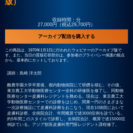
版）
プライバシーポリシー
収録時間：分
27,000円（税込29,700円）
お問合せ
アーカイブ配信を購入する
この商品は、1970年1月1日に行われたウェビナーのアーカイブ版で
す。また、当日の質疑応答部分は、参加者のプライバシー保護の観点
から、基本的にカットしております。
講師
：島崎 洋太郎
酪農学園大学卒業後、都内動物病院にて研鑽を積む。その後、
東京農工大学動物医療センター全科の研修医を修了し、同動物
医療センター皮膚科レジデントを務める。現在は、東京農工大
学動物医療センターでの診療をはじめ、関東一円のさまざまな
一次診療施設にて皮膚科診療をおこなう。現在10病院において
皮膚科診察、全病院合計、年間概算で述3000症例を診ている。
約5年間このスタイルで診察し、全病院合計、概算で述15000症
例診ている。アジア獣医皮膚科専門医レジデント課程修了。