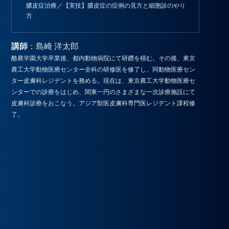
膿皮症治療／【実技】膿皮症の症例の見方と細胞診のやり
方
講師
：島崎 洋太郎
酪農学園大学卒業後、都内動物病院にて研鑽を積む。その後、東京
農工大学動物医療センター全科の研修医を修了し、同動物医療セン
ター皮膚科レジデントを務める。現在は、東京農工大学動物医療セ
ンターでの診療をはじめ、関東一円のさまざまな一次診療施設にて
皮膚科診療をおこなう。アジア獣医皮膚科専門医レジデント課程修
了。