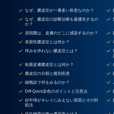
なぜ、膿皮症が一番多い疾患なのか？
なぜ、膿皮症の診断治療を最優先するの
か？
原因菌は、皮膚のどこに感染するのか？
表面性膿皮症とは何か？
痒みを伴わない膿皮症とは？
粘膜皮膚膿皮症とは何か？
膿皮症の分類と鑑別疾患
細胞診で何をみるのか？
Diff-Quick染色のポイントと注意点
好中球がキレイにみえない原因とその対
処法
抗生物質の第一選択薬とは？