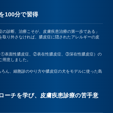
100分で習得
症の診断、治療こそが、皮膚疾患治療の第一歩である」
を取り外さなければ、膿皮症に隠されたアレルギーの皮
（①表面性膿皮症、②表在性膿皮症、③深在性膿皮症）の
ご用意しました。
ちろん、細胞診のやり方や膿皮症の犬をモデルに使った島
ローチを学び、皮膚疾患診療の苦手意