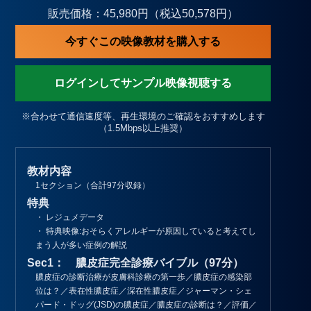
販売価格：45,980円（税込50,578円）
今すぐこの映像教材を購入する
ログインしてサンプル映像視聴する
※合わせて通信速度等、再生環境のご確認をおすすめします
（1.5Mbps以上推奨）
教材内容
1セクション（合計97分収録）
特典
・ レジュメデータ
・ 特典映像:おそらくアレルギーが原因していると考えてし
まう人が多い症例の解説
Sec1： 膿皮症完全診療バイブル（97分）
膿皮症の診断治療が皮膚科診療の第一歩／膿皮症の感染部
位は？／表在性膿皮症／深在性膿皮症／ジャーマン・シェ
パード・ドッグ(JSD)の膿皮症／膿皮症の診断は？／評価／