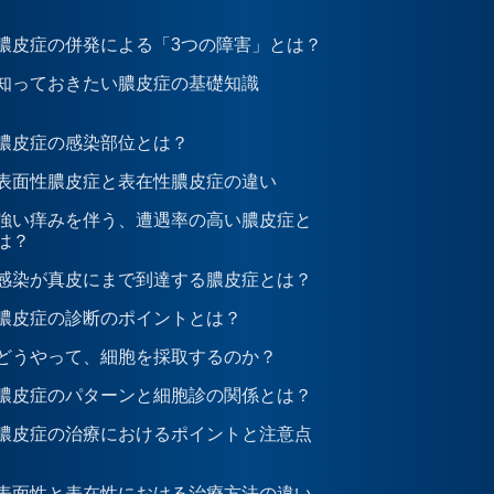
膿皮症の併発による「3つの障害」とは？
知っておきたい膿皮症の基礎知識
膿皮症の感染部位とは？
表面性膿皮症と表在性膿皮症の違い
強い痒みを伴う、遭遇率の高い膿皮症と
は？
感染が真皮にまで到達する膿皮症とは？
膿皮症の診断のポイントとは？
どうやって、細胞を採取するのか？
膿皮症のパターンと細胞診の関係とは？
膿皮症の治療におけるポイントと注意点
表面性と表在性における治療方法の違い