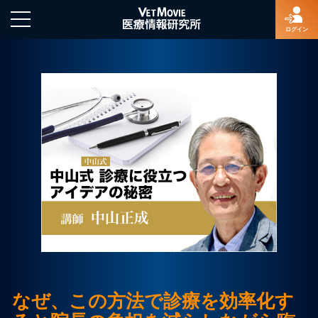
ログイン
HOME
ログイン
新規登録
よくあるご質問
特定商取引法に基づく表示
なぜ、この方法で診療を効率化す
著作権について