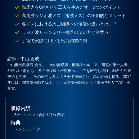
臨床力をUPさせる工夫を生みだす「9つのポイント」
高周波ラジオ波メス（電波メス）の圧倒的なメリット
各メスにおける周囲組織への侵襲の違いとは…？
ラジオ波サージェリー機器の使い方と注意点
手術で実際に用いる出力調整の例
講師
：中山 正成
中山獣医科病院 会長。「犬の神経病・椎間板ヘルニア」研究の第一人者。
30年以上前から、犬の神経病・椎間板ヘルニアを研究し続け、独自の治療
技術を開発し、その研究は多くの学会で発表され、高い評価を得る。2014
年には、開業獣医師では珍しく、日本獣医師会から「獣医学術功労賞」を
受賞。
収録内訳
3セクション（合計147分収録）
特典
レジュメデータ