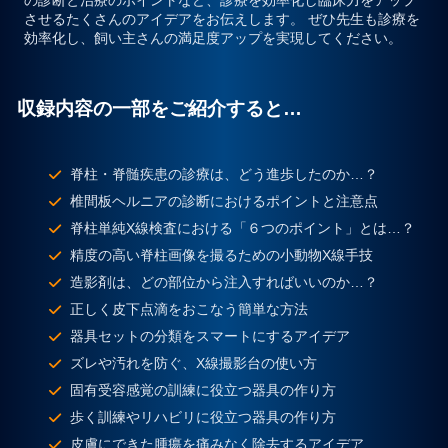
の診断と治療のポイント
など、診療を効率化し臨床力をアップ
させるたくさんのアイデアをお伝えします。 ぜひ先生も診療を
効率化し、飼い主さんの満足度アップを実現してください。
収録内容の一部をご紹介すると…
脊柱・脊髄疾患の診療は、どう進歩したのか…？
椎間板ヘルニアの診断におけるポイントと注意点
脊柱単純X線検査における「６つのポイント」とは…？
精度の高い脊柱画像を撮るための小動物X線手技
造影剤は、どの部位から注入すればいいのか…？
正しく皮下点滴をおこなう簡単な方法
器具セットの分類をスマートにするアイデア
ズレや汚れを防ぐ、X線撮影台の使い方
固有受容感覚の訓練に役立つ器具の作り方
歩く訓練やリハビリに役立つ器具の作り方
皮膚にできた腫瘍を痛みなく除去するアイデア