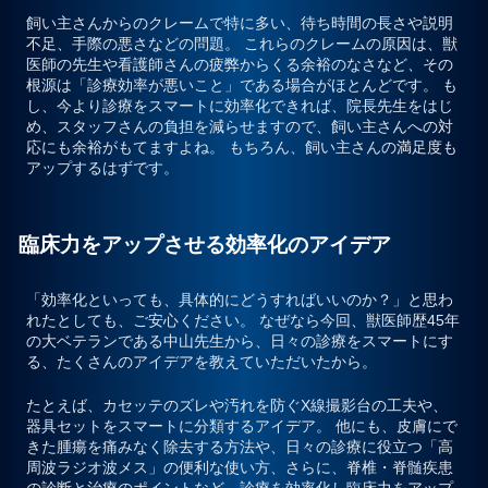
飼い主さんからのクレームで特に多い、待ち時間の長さや説明
不足、手際の悪さなどの問題。
これらのクレームの原因は、獣
医師の先生や看護師さんの疲弊からくる余裕のなさなど、その
根源は「診療効率が悪いこと」である場合がほとんどです。
も
し、今より診療をスマートに効率化できれば、院長先生をはじ
め、スタッフさんの負担を減らせますので、飼い主さんへの対
応にも余裕がもてますよね。 もちろん、飼い主さんの満足度も
アップするはずです。
臨床力をアップさせる効率化のアイデア
「効率化といっても、具体的にどうすればいいのか？」
と思わ
れたとしても、ご安心ください。
なぜなら今回、獣医師歴45年
の大ベテランである中山先生から、日々の診療をスマートにす
る、たくさんのアイデアを教えていただいたから。
たとえば、
カセッテのズレや汚れを防ぐX線撮影台の工夫や、
器具セットをスマートに分類するアイデア。
他にも、
皮膚にで
きた腫瘍を痛みなく除去する方法や、日々の診療に役立つ「高
周波ラジオ波メス」の便利な使い方、さらに、脊椎・脊髄疾患