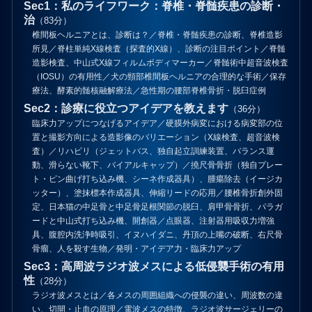
Sec1：私のライフワーク：脊椎・脊髄疾患の診断・
治
（83分）
椎間板ヘルニアとは、診断は？／脊椎・脊髄疾患の診断、脊椎造影
所見／脊柱単純X線検査（探査的X線）、診断の注目ポイント／脊髄
造影検査、中山式X線フィルムボディマーカー／脊髄術中超音波検査
（IOSU）の有用性／犬の頸部椎間板ヘルニアの合理的な手術／保存
療法、酵素的髄核融解療法／急性期の腰部脊椎骨折・脱臼症例
Sec2：診療に役立つアイデアを教えます
（36分）
臨床力アップにつなげるアイデア／硬膜外病変における病変部の位
置と撮影方向による造影像のバリエーション（X線検査、超音波検
査）／リハビリ（ジェットバス、独自起立訓練装置、バランス運
動、滑らない靴下、バイアルキャップ）／撓尺骨骨折（独自プレー
ト・ピン曲げ打ち込み機、シーネ作成器具）、腫瘍除去（イージカ
ッター）、塗抹標本作成器具、伸縮リードの応用／腰椎骨折創外固
定、日本猫の中足骨と中足骨足根関節の脱臼、肩甲骨骨折、パラガ
ードと中山式打ち込み機、開創器／点眼器、注射器用吸収力増強
具、腹腔内洗浄時吸引、イヌハイダニ、丹頂の上嘴の破断、右尺骨
骨瘤、人を殺す生物／発明・アイデア力・臨床力アップ
Sec3：高周波ラジオ波メスによる低侵襲手術の有用
性
（28分）
ラジオ波メスとは／各メスの周囲組織への侵襲の違い、周波数の違
い、切開・止血の原理／電波メスの特徴、ラジオ波サージェリーの