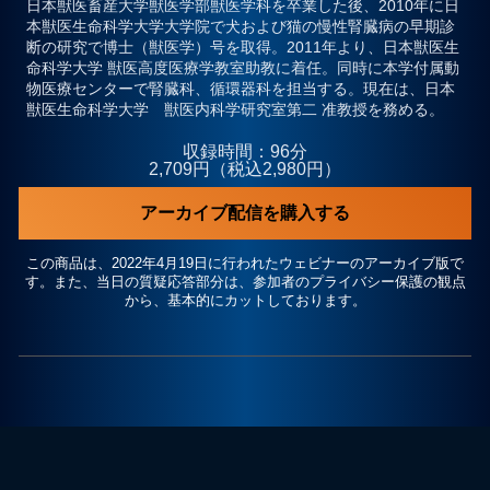
日本獣医畜産大学獣医学部獣医学科を卒業した後、2010年に日
本獣医生命科学大学大学院で犬および猫の慢性腎臓病の早期診
断の研究で博士（獣医学）号を取得。2011年より、日本獣医生
命科学大学 獣医高度医療学教室助教に着任。同時に本学付属動
物医療センターで腎臓科、循環器科を担当する。現在は、日本
獣医生命科学大学 獣医内科学研究室第二 准教授を務める。
収録時間：96分
2,709円（税込2,980円）
アーカイブ配信を購入する
この商品は、2022年4月19日に行われたウェビナーのアーカイブ版で
す。また、当日の質疑応答部分は、参加者のプライバシー保護の観点
から、基本的にカットしております。