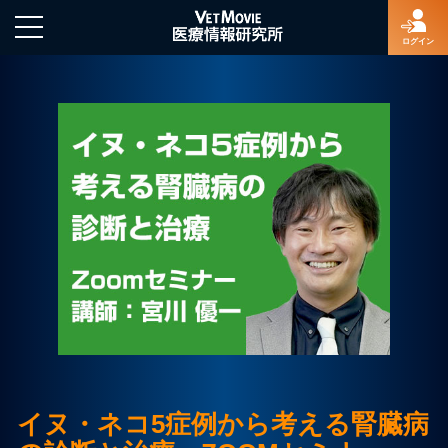
ログイン
HOME
ログイン
新規登録
よくあるご質問
特定商取引法に基づく表示
イヌ・ネコ5症例から考える腎臓病
著作権について