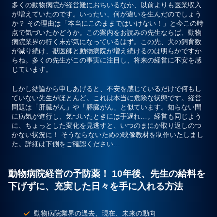
多くの動物病院が経営難におちいるなか、以前よりも医業収入
が増えていたのです。いったい、何が違いを生んだのでしょう
か？ その理由は「本当にこのままではいけない！」と今この時
点で気づいたかどうか。この案内をお読みの先生ならば、動物
病院業界の行く末が気になっているはず。この先、犬の飼育数
が減り続け、獣医師と動物病院が増え続けるのは明らかですか
らね。多くの先生がこの事実に注目し、将来の経営に不安を感
じています。
しかし結論から申しあげると、不安を感じているだけで何もし
ていない先生がほとんど。これは本当に危険な状態です。経営
問題は「肝臓がん」や「膵臓がん」と似ています。知らない間
に病気が進行し、気づいたときには手遅れ…。経営も同じよう
に、ちょっとした変化を見逃すと、いつのまにか取り返しのつ
かない状況に！ そうならないための映像教材を制作いたしまし
た。詳細は下側をご確認ください…
動物病院経営の予防薬！ 10年後、先生の給料を
下げずに、充実した日々を手に入れる方法
動物病院業界の過去、現在、未来の動向