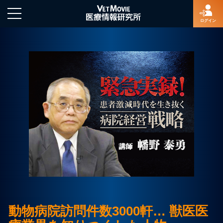
ログイン
HOME
ログイン
新規登録
よくあるご質問
特定商取引法に基づく表示
動物病院訪問件数3000軒… 獣医医
著作権について