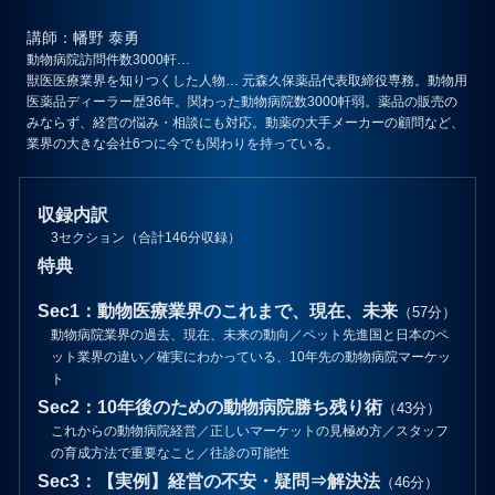
講師
：幡野 泰勇
動物病院訪問件数3000軒…
獣医医療業界を知りつくした人物… 元森久保薬品代表取締役専務。動物用
医薬品ディーラー歴36年。関わった動物病院数3000軒弱。薬品の販売の
みならず、経営の悩み・相談にも対応。動薬の大手メーカーの顧問など、
業界の大きな会社6つに今でも関わりを持っている。
収録内訳
3セクション（合計146分収録）
特典
Sec1：動物医療業界のこれまで、現在、未来
（57分）
動物病院業界の過去、現在、未来の動向／ペット先進国と日本のペ
ット業界の違い／確実にわかっている、10年先の動物病院マーケッ
ト
Sec2：10年後のための動物病院勝ち残り術
（43分）
これからの動物病院経営／正しいマーケットの見極め方／スタッフ
の育成方法で重要なこと／往診の可能性
Sec3：【実例】経営の不安・疑問⇒解決法
（46分）