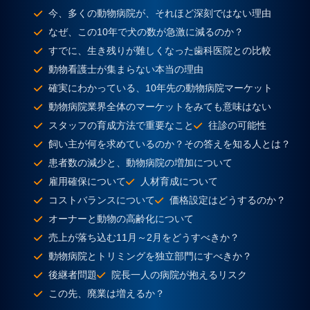
今、多くの動物病院が、それほど深刻ではない理由
なぜ、この10年で犬の数が急激に減るのか？
すでに、生き残りが難しくなった歯科医院との比較
動物看護士が集まらない本当の理由
確実にわかっている、10年先の動物病院マーケット
動物病院業界全体のマーケットをみても意味はない
スタッフの育成方法で重要なこと
往診の可能性
飼い主が何を求めているのか？その答えを知る人とは？
患者数の減少と、動物病院の増加について
雇用確保について
人材育成について
コストバランスについて
価格設定はどうするのか？
オーナーと動物の高齢化について
売上が落ち込む11月～2月をどうすべきか？
動物病院とトリミングを独立部門にすべきか？
後継者問題
院長一人の病院が抱えるリスク
この先、廃業は増えるか？