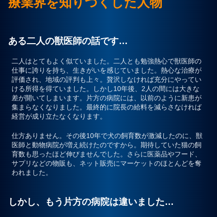
療業界を知りつくした人物
プライバシーポリシー
ある二人の獣医師の話です…
お問合せ
二人はとてもよく似ていました。二人とも勉強熱心で獣医師の
仕事に誇りを持ち、生きがいを感じていました。熱心な治療が
評価され、地域の評判も上々。贅沢しなければ充分にやってい
ける所得を得ていました。しかし10年後、2人の間には大きな
差が開いてしまいます。片方の病院には、以前のように新患が
集まらなくなりました。最終的に院長の給料を減らさなければ
経営が成り立たなくなります。
仕方ありません。その後10年で犬の飼育数が激減したのに、獣
医師と動物病院が増え続けたのですから。期待していた猫の飼
育数も思ったほど伸びませんでした。さらに医薬品やフード、
サプリなどの物販も、ネット販売にマーケットのほとんどを奪
われました。
しかし、もう片方の病院は違いました…