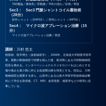
TAE概論／塞栓剤／肝動脈／TAEの流れ／症例／実技
Sec3： Sec3 門脈シャントコイル塞栓術
（28分）
肝外シャント（ EHPSS ）／肝内シャント（ IHPSS ）
Sec4： マイクロ波アブレーション治療（15
分）
マイクロ波アブレーション治療／実技
講師
：川村 悠太
獣医師、医学博士（放射線医学）。2008年、北海道大学獣医学部卒
業。複数の動物病院で研鑽を積んだ後、新潟県にある川村動物病院
院長を務める。インターベンショナルラジオロジーをはじめとする
傷や痛みを最小限に抑える低侵襲治療を得意とする。現在は、川村
動物病院を開業する傍ら、山形市にある山形大学医学部放射線診断
科にて学位を取得後、CT、MRI、血管造影、核医学などの研究に従
事している。