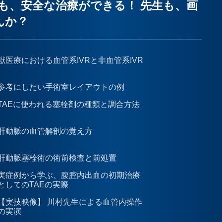
も、安全な治療ができる！ 先生も、画
んか？
獣医療における血管系IVRと非血管系IVR
参考にしたい手術室レイアウトの例
TAEに使われる塞栓剤の種類と調合方法
肝動脈の血管解剖の覚え方
肝動脈塞栓術の術前検査と前処置
実症例から学ぶ、腹腔内出血の初期治療
としてのTAEの実際
【実技映像】 川村先生による血管内操作
の実演