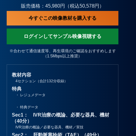
販売価格：45,980円（税込50,578円）
今すぐこの映像教材を購入する
ログインしてサンプル映像視聴する
※合わせて通信速度等、再生環境のご確認をおすすめします
（1.5Mbps以上推奨）
教材内容
4セクション（合計132分収録）
特典
・ レジュメデータ
・ 特典データ
Sec1： IVR治療の概論、必要な器具、機材
（40分）
IVR治療の概論／必要な器具、機材／実技
Sec2： 肝動脈塞栓術（TAE）（49分）