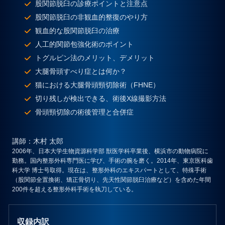
股関節脱臼の診療ポイントと注意点
股関節脱臼の非観血的整復のやり方
観血的な股関節脱臼の治療
人工的関節包強化術のポイント
トグルピン法のメリット、デメリット
大腿骨頭すべり症とは何か？
猫における大腿骨頭頸切除術（FHNE）
切り残しが検出できる、術後X線撮影方法
骨頭頸切除の術後管理と合併症
講師
：木村 太郎
2006年、日本大学生物資源科学部 獣医学科卒業後、横浜市の動物病院に
勤務。国内整形外科専門医に学び、手術の腕を磨く。2014年、東京医科歯
科大学 博士号取得。現在は、整形外科のエキスパートとして、特殊手術
（股関節全置換術、矯正骨切り、先天性関節脱臼治療など）を含めた年間
200件を超える整形外科手術を執刀している。
収録内訳