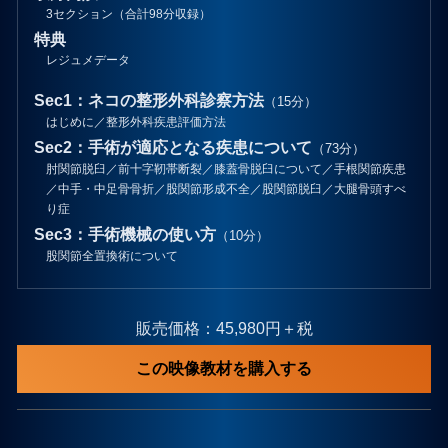
3セクション（合計98分収録）
特典
レジュメデータ
Sec1：ネコの整形外科診察方法
（15分）
はじめに／整形外科疾患評価方法
Sec2：手術が適応となる疾患について
（73分）
肘関節脱臼／前十字靭帯断裂／膝蓋骨脱臼について／手根関節疾患
／中手・中足骨骨折／股関節形成不全／股関節脱臼／大腿骨頭すべ
り症
Sec3：手術機械の使い方
（10分）
股関節全置換術について
販売価格：45,980円＋税
この映像教材を購入する