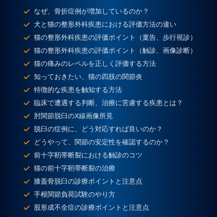
なぜ、骨折症例が増加しているのか？
犬と猫の整形外科疾患における評価方法の違い
猫の整形外科疾患の評価ポイント（稟告、歩行視診）
猫の整形外科疾患の評価ポイント（触診、画像診断）
猫の痛みのレベルを正しく評価する方法
知っておきたい、猫の四肢の関節炎
特徴的な疾患を触知する方法
臨床で遭遇する判断、治療に苦慮する疾患とは？
肘関節脱臼のX線画像所見
脱臼の症例に、どう対応すれば良いのか？
どうやって、関節の安定性を確認するのか？
前十字靭帯断裂における触診のコツ
猫の前十字靭帯断裂の治療
膝蓋骨脱臼の診療ポイントと注意点
手根関節負荷試験のやり方
股形成不全症の診療ポイントと注意点