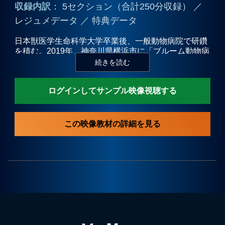
収録内訳
： 5セクション（合計250分収録） ／
レジュメデータ ／ 特典データ
プライバシーポリシー
日本獣医学生命科学大学卒業後、一般動物病院で研鑽
を積む。2019年、神奈川県横浜市に「ブルーム動物病
お問合せ
院」開設。「不治の病」と言われてきたFIP（猫伝染
性腹膜炎）を専門とする数少ないドクターであり、こ
れまで1,000を超えるFIP症例を診療。現在は、「FIP
ログインしてサンプル映像視聴する
の8割は完治できる」ことを多くの獣医師に伝えるた
め、セミナーなどを通じて積極的な情報発信もおこな
っている。
この映像教材の詳細を見る