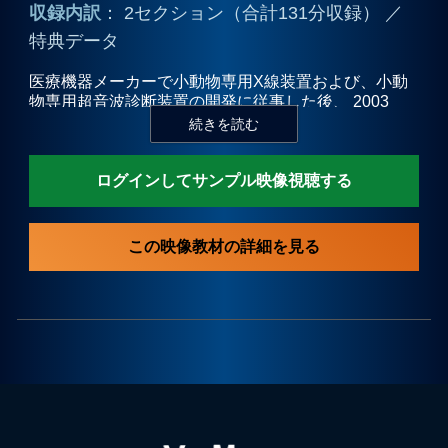
収録内訳
： 2セクション（合計131分収録） ／
特典データ
プライバシーポリシー
医療機器メーカーで小動物専用X線装置および、小動
物専用超音波診断装置の開発に従事した後、 2003
お問合せ
年、獣医療におけるX線検査、超音波検査の技術指導
に特化した日本唯一の会社である 「獣医イメージング
サポート」を設立。長年の経験と技術を基に、診断能
ログインしてサンプル映像視聴する
の高い画像を得るための 撮像技術を実習形式のセミナ
ーで指導している。X線検査、超音波検査に関する著
書多数。
この映像教材の詳細を見る