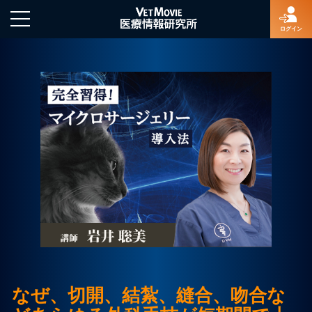
ログイン
HOME
ログイン
新規登録
よくあるご質問
特定商取引法に基づく表示
なぜ、切開、結紮、縫合、吻合な
著作権について