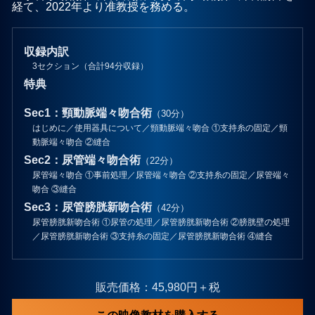
経て、2022年より准教授を務める。
収録内訳
3セクション（合計94分収録）
特典
Sec1：頸動脈端々吻合術
（30分）
はじめに／使用器具について／頸動脈端々吻合 ①支持糸の固定／頸
動脈端々吻合 ②縫合
Sec2：尿管端々吻合術
（22分）
尿管端々吻合 ①事前処理／尿管端々吻合 ②支持糸の固定／尿管端々
吻合 ③縫合
Sec3：尿管膀胱新吻合術
（42分）
尿管膀胱新吻合術 ①尿管の処理／尿管膀胱新吻合術 ②膀胱壁の処理
／尿管膀胱新吻合術 ③支持糸の固定／尿管膀胱新吻合術 ④縫合
販売価格：45,980円＋税