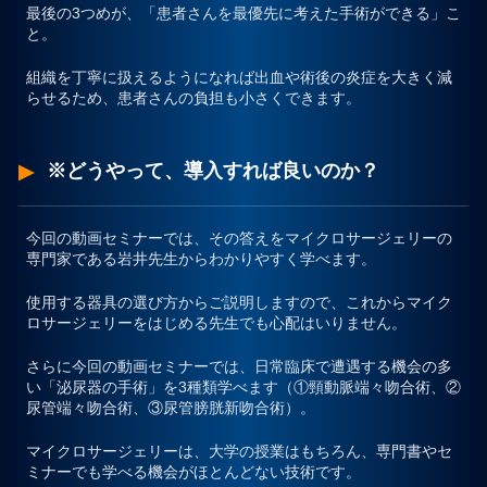
最後の3つめが、
「患者さんを最優先に考えた手術ができる」
こ
と。
組織を丁寧に扱えるようになれば出血や術後の炎症を大きく減
らせるため、患者さんの負担も小さくできます。
※どうやって、導入すれば良いのか？
今回の動画セミナーでは、その答えをマイクロサージェリーの
専門家である岩井先生からわかりやすく学べます。
使用する器具の選び方からご説明しますので、これからマイク
ロサージェリーをはじめる先生でも心配はいりません。
さらに今回の動画セミナーでは、
日常臨床で遭遇する機会の多
い「泌尿器の手術」を3種類学べます（①頸動脈端々吻合術、②
尿管端々吻合術、③尿管膀胱新吻合術）。
マイクロサージェリーは、大学の授業はもちろん、専門書やセ
ミナーでも学べる機会がほとんどない技術です。