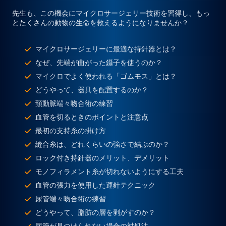
先生も、この機会にマイクロサージェリー技術を習得し、もっ
とたくさんの動物の生命を救えるようになりませんか？
マイクロサージェリーに最適な持針器とは？
なぜ、先端が曲がった鑷子を使うのか？
マイクロでよく使われる「ゴムモス」とは？
どうやって、器具を配置するのか？
頸動脈端々吻合術の練習
血管を切るときのポイントと注意点
最初の支持糸の掛け方
縫合糸は、どれくらいの強さで結ぶのか？
ロック付き持針器のメリット、デメリット
モノフィラメント糸が切れないようにする工夫
血管の張力を使用した運針テクニック
尿管端々吻合術の練習
どうやって、脂肪の層を剥がすのか？