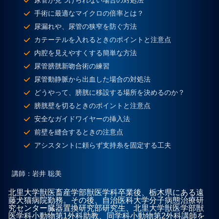
尿管が見つけられない場合の対処法
手術に最適なマイクロの倍率とは？
尿漏れや、尿管の狭窄を防ぐ方法
カテーテルを入れるときのポイントと注意点
内腔を見えやすくする簡単な方法
尿管膀胱新吻合術の練習
尿管動静脈から出血した場合の対処法
どうやって、膀胱に移設する場所を決めるのか？
膀胱壁を切るときのポイントと注意点
安全なガイドワイヤーの挿入法
前壁を縫合するときの注意点
アシスタントに頼らず支持糸を固定する工夫
講師
：岩井 聡美
北里大学獣医畜産学部獣医学科卒業後、栃木県にある遠
藤犬猫病院勤務。その後、自治医科大学分子病態治療研
究センター臓器置換研究部研究生、北里大学獣医学部獣
医学科小動物第1外科助教、同学科小動物第2外科講師を