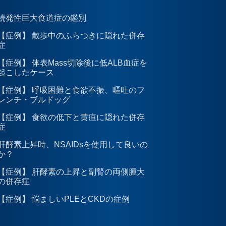
続発性巨大食道症の鑑別
【症例】 散歩中のふらつきに隠れた併存
症
【症例】 体表Mass切除後に低ALB血症を
起こしたケース
【症例】 呼吸困難と食欲不振、嘔吐のフ
レンチ・ブルドッグ
【症例】 食欲の低下と黄疸に隠れた併存
症
肝酵素上昇時、NSAIDsを使用して良いの
か？
【症例】 肝酵素の上昇と副腎の両側腫大
の併存症
【症例】 悩ましいPLEとCKDの症例