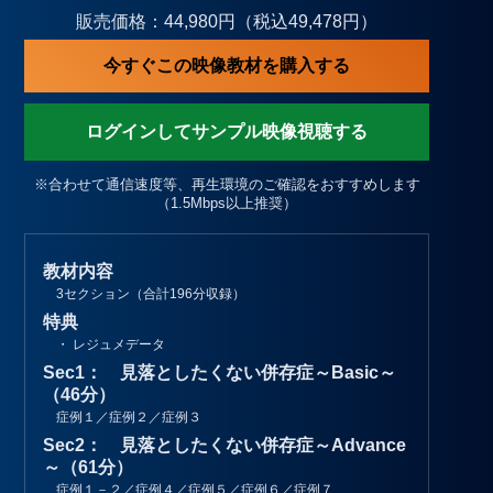
販売価格：44,980円（税込49,478円）
今すぐこの映像教材を購入する
ログインしてサンプル映像視聴する
※合わせて通信速度等、再生環境のご確認をおすすめします
（1.5Mbps以上推奨）
教材内容
3セクション（合計196分収録）
特典
・ レジュメデータ
Sec1： 見落としたくない併存症～Basic～
（46分）
症例１／症例２／症例３
Sec2： 見落としたくない併存症～Advance
～（61分）
症例１－２／症例４／症例５／症例６／症例７