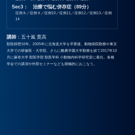
Sec3： 治療で悩む併存症（89分）
症例８／症例９／症例10／症例11／症例12／症例13／症例
14
講師
：五十嵐 寛高
獣医師歴16年。2005年に北海道大学を卒業後、動物病院勤務や東京
大学での研修医・大学院、さらに酪農学園大学勤務を経て2017年10
月に麻布大学 獣医学部 獣医学科 小動物内科学研究室に着任。各種
学会での講演や外部セミナーなども積極的におこなう。