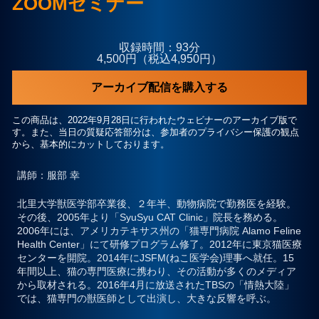
ZOOMセミナー
プライバシーポリシー
収録時間：93分
4,500円（税込4,950円）
お問合せ
アーカイブ配信を購入する
この商品は、2022年9月28日に行われたウェビナーのアーカイブ版で
す。また、当日の質疑応答部分は、参加者のプライバシー保護の観点
から、基本的にカットしております。
講師
：服部 幸
北里大学獣医学部卒業後、２年半、動物病院で勤務医を経験。
その後、2005年より「SyuSyu CAT Clinic」院長を務める。
2006年には、アメリカテキサス州の「猫専門病院 Alamo Feline
Health Center」にて研修プログラム修了。2012年に東京猫医療
センターを開院。2014年にJSFM(ねこ医学会)理事へ就任。15
年間以上、猫の専門医療に携わり、その活動が多くのメディア
から取材される。2016年4月に放送されたTBSの「情熱大陸」
では、猫専門の獣医師として出演し、大きな反響を呼ぶ。