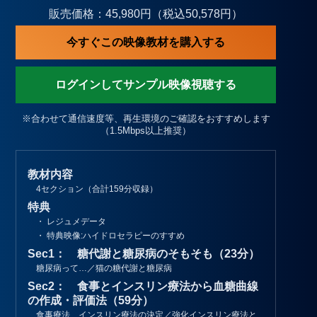
販売価格：45,980円（税込50,578円）
今すぐこの映像教材を購入する
ログインしてサンプル映像視聴する
※合わせて通信速度等、再生環境のご確認をおすすめします
（1.5Mbps以上推奨）
教材内容
4セクション（合計159分収録）
特典
・ レジュメデータ
・ 特典映像:ハイドロセラピーのすすめ
Sec1： 糖代謝と糖尿病のそもそも（23分）
糖尿病って…／猫の糖代謝と糖尿病
Sec2： 食事とインスリン療法から血糖曲線
の作成・評価法（59分）
食事療法、インスリン療法の決定／強化インスリン療法と