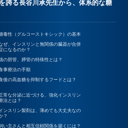
を誇る長谷川承先生から、体系的な糖
糖毒性（グルコーストキシック）の基本
なぜ、インスリンと無関係の臓器が合併
症になるのか？
猫の胆管、膵管の特殊性とは？
食事療法の手順
食後の高血糖を抑制するフードとは？
正常な分泌に近づける、強化インスリン
療法とは？
インスリン製剤は、薄めても大丈夫なの
か？
飼い主さんと相互信頼関係を築くには？