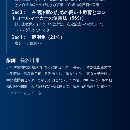
は／血糖曲線の作成および評価／ 血糖曲線評価の実際
Sec3： 在宅治療のための飼い主教育とコン
トロールマーカーの使用法（56分）
飼い主教育／インスリン注射法／在宅治療への移行／イン
スリンが効かないとき
Sec4： 症例集（21分）
症例1.2／症例3.4
講師
：長谷川 承
アルマ動物病院 糖尿病･内分泌病センター 院長。日本獣医畜産大学
大学院修士課程修了後、勤務医として働きながら、東京女子医科大
学の糖尿病センターで研究をおこなう。その後、2001年にアルマ動
物病院を開業。大学院時代から現在まで、糖尿病の治療と研究をラ
イフワークとしている。