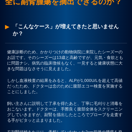
全に副腎腫瘍を摘出できるのか？
プライバシーポリシー
「こんなケース」が増えてきたと思いません
お問合せ
か？
健康診断のため、かかりつけの動物病院に来院したシーズーの
お話です。そのシーズーは13歳と高齢ですが、元気・食欲とも
に問題ナシ。病気の臨床徴候もなく、一見すると健康状態に大
きな問題はなさそうに見えました。
しかし血液検査の結果をみると、ALPが1,000U/Lを超えて高値
だったため、ドクターは念のために腹部エコー検査を実施する
ことにしました。
飼い主さんに説明して了承を得たあと、丁寧に毛刈りと消毒を
おこないます。ドクターは、手際良く腹部全体をスクリーニン
グしていきますが、
副腎を描出したところでプローブを走査す
る手がピタッと止まりました。