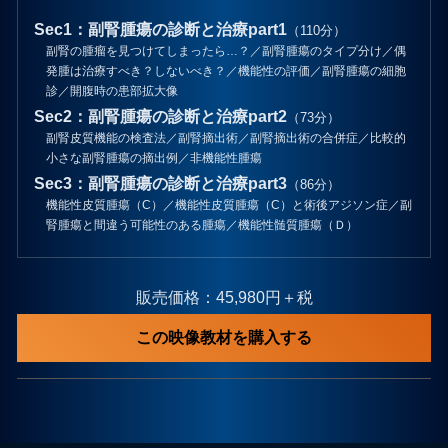
Sec1：副腎腫瘍の診断と治療part1
（110分）
副腎の腫瘤を見つけてしまったら…？／副腎腫瘍のタイプ分け／偶
発腫は治療すべき？しないべき？／機能性の評価／副腎腫瘍の細胞
診／開腹時の患部拡大像
Sec2：副腎腫瘍の診断と治療part2
（73分）
副腎皮質機能の検査法／副腎摘出術／副腎摘出術の合併症／比較的
小さな副腎腫瘍の摘出例／非機能性腫瘍
Sec3：副腎腫瘍の診断と治療part3
（86分）
機能性皮質腫瘍（C）／機能性皮質腫瘍（C）と術後アジソン症／副
腎腫瘍と間違う可能性のある腫瘍／機能性髄質腫瘍（Ｄ）
販売価格：45,980円＋税
この映像教材を購入する