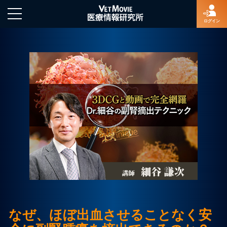
ログイン
HOME
ログイン
新規登録
よくあるご質問
特定商取引法に基づく表示
なぜ、ほぼ出血させることなく安
著作権について