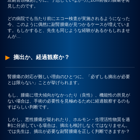
左副腎頭極あたりに、予想していなかった2cm前後の腫瘍を発
見したのです。
どの病院でも当たり前にエコー検査が実施されるようになった
今、このように偶然に副腎腫瘍が見つかるケースが増えていま
す。もしかすると、先生も同じような経験があるかもしれませ
んが…
摘出か、経過観察か？
腎腫瘍の対応が難しい理由のひとつに、
「必ずしも摘出が必要
とは限らない」
ことが挙げられます。
もし、腫瘍に増大傾向がなかったり（良性）、機能性の所見が
ない場合は、手術の必要性を見極めるために経過観察するのも
すばらしい判断です。
しかし、悪性腫瘍が疑われたり、ホルモン・生理活性物質を過
剰に分泌している場合は、摘出も検討しなくてはなりません。
では先生は、摘出が必要な副腎腫瘍を正しく判断できますか？