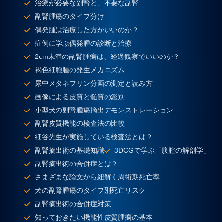
治療が必要な副腎と、不要な副腎
副腎腫瘍のタイプ分け
偶発腫は治療した方がいいのか？
症例に学ぶ偶発腫の診断と治療
2cm未満の副腎腫瘍は、経過観察でいいのか？
褐色細胞腫の発生メカニズム
尿中メタネフリン分画の測定と読み方
画像による皮質と髄質の鑑別
小型犬の副腎腫瘍摘出デモンストレーション
副腎皮質機能の検査法の比較
細谷先生が実施している検査法とは？
副腎摘出術の基礎知識
3DCGで学ぶ「腹腔の解剖学」
副腎摘出術の合併症とは？
さまざまな論文から紐解く周術期死亡率
犬の副腎腫瘍のタイプ別死亡リスク
副腎摘出術の合併症対策
知っておきたい機能性皮質腫瘍の基本