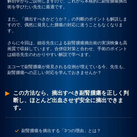
解剖学からご説明しますので、これから本格的に副腎腫瘍摘出
術を学びたい先生に最適です。
また、「摘出すべきかどうか？」の判断のポイントも解説しま
すので、偶然に発見した腫瘍の対応に迷うこともなくなりま
す。
さらに今回は、
細谷先生による副腎腫瘍摘出術の実演映像も高
画質で収録
しています。合併症対策と合わせ、手術のポイント
は細谷先生のわかりやすい解説で学べます。
エコーで副腎腫瘍が発見される症例が増えている今、先生も、
副腎腫瘍への正しい対応を学んでおきませんか？
この方法なら、摘出すべき副腎腫瘍を正しく判
断し、ほとんど出血させず安全に摘出できま
す。
副腎腫瘍を摘出する「3つの理由」とは？