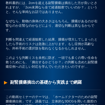
教科書的には、2cmを超える副腎腫瘍は摘出した方が良いとさ
れますが、
「2cm未満なら全て経過観察でいいのか？」
という
と、そんな単純なお話ではありません。
なぜなら、動物の身体の大きさはもちろん、腫瘍があるのが右
腎なのか左腎なのかなどにより、適切な判断は異なるからで
す。
判断を間違えて経過観察した結果、腫瘍が増大してしまったと
したら手術のリスクは急激に上がります。もし症例が高齢な
ら、外科手術の選択肢を取れなくなるかもしれません。
このような判断ミスを未然に防ぎ、一頭でも多くの尊い生命を
救うためにも、「摘出するかどうか？」の判断も含めた副腎腫
瘍症例への正しい対応を学んでいただきたいのですが…
副腎腫瘍摘出の基礎から実践まで網羅
この動画セミナーのテーマは、
「ホームドクターのための副腎
腫瘍摘出術」
です。講義では、立体的な3DCGを用いた腹腔の