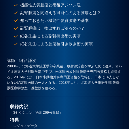
機能性皮質腫瘍と術後アジソン症
副腎腫瘍と間違える可能性のある腫瘍とは？
知っておきたい機能性髄質腫瘍の基本
副腎腫瘍は、摘出すれば治るのか？
細谷先生による副腎摘出術の実演
細谷先生による腫瘍栓引き抜き術の実演
講師
：細谷 謙次
2003年、北海道大学獣医学部卒業後、放射線治療を学ぶために渡米。オハ
イオ州立大学獣医学部で学び、米国獣医放射線腫瘍学専門医資格を取得す
る。2016年には、日本小動物外科専門医資格を取得し、日本に14人しか
いない認定獣医師の一人となる。2018年より、北海道大学獣医学部 先端
獣医療学教室 准教授を務める。
収録内訳
3セクション（合計269分収録）
特典
レジュメデータ