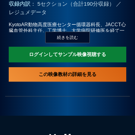
収録内訳
： 5セクション（合計190分収録） ／
レジュメデータ
プライバシーポリシー
KyotoAR動物高度医療センター循環器科長、JACCT心
臓血管外科主任。工学博士。大学病院研修医を経て一
お問合せ
次診療での臨床経験を積む側ら、獣医療での心臓外科
手術、人医療での循環器疾患に関する研究に携わるな
どの経験を持つ。現在は、自ら執刀医として心臓外科
ログインしてサンプル映像視聴する
手術に熱意を注ぎつつ、一次診療で即実践できる循環
器診療の普及に尽力している。
この映像教材の詳細を見る