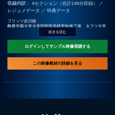
収録内訳
： 4セクション（合計148分収録） ／
レジュメデータ ／ 特典データ
プライバシーポリシー
フリッツ吉川綾
酪農学園大学大学院獣医学研究科修了後、タフツ大学
お問合せ
附属病院行動診療科にて研修。帰国後、2007年に「動
物行動コンサルティングはっぴぃているず」を開業。
複数の動物病院にて行動診療をおこなう。2020年、獣
ログインしてサンプル映像視聴する
医行動診療科認定医取得。現在は、ヤマザキ動物看護
大学 准教授を務める。
和田美帆
この映像教材の詳細を見る
日本獣医畜産大学（現日本獣医生命科学大学）卒業。
2003年にファミリー動物病院（現千葉どうぶつ総合病
院）開業、副院長を務める。2011年、JAHA認定こい
ぬこねこ教育アドバイザー取得後、「犬猫の学校
amie（アミー）」設立。メインインストラクターとし
て、多数の犬猫と飼い主さんのしつけ教育に携わる。
2015年、獣医行動診療科認定医取得。2018年より日
本獣医動物行動研究会（JVSAB）の執行役員も務め
る。