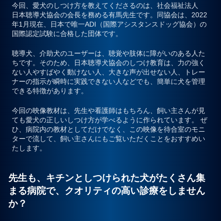
今回、愛犬のしつけ方を教えてくださるのは、社会福祉法人
日本聴導犬協会の会長を務める有馬先生です。同協会は、2022
年1月現在、日本で唯一ADI（国際アシスタンスドッグ協会）の
国際認定試験に合格した団体です。
聴導犬、介助犬のユーザーは、聴覚や肢体に障がいのある人た
ちです。そのため、日本聴導犬協会のしつけ教育は、力の強く
ない人やすばやく動けない人、大きな声が出せない人、トレー
ナーの指示が瞬時に実践できない人などでも、簡単に犬を管理
できる特徴があります。
今回の映像教材は、先生や看護師はもちろん、飼い主さんが見
ても愛犬の正しいしつけ方が学べるように作られています。 ぜ
ひ、病院内の教材としてだけでなく、この映像を待合室のモニ
ターで流して、飼い主さんにもご覧いただくことをおすすめい
たします。
先生も、キチンとしつけられた犬がたくさん集
まる病院で、クオリティの高い診療をしません
か？