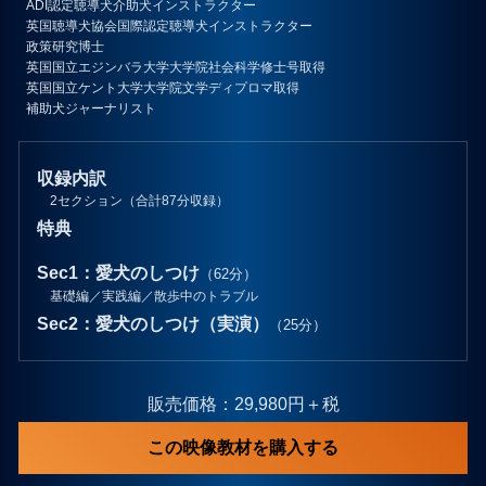
ADI認定聴導犬介助犬インストラクター
英国聴導犬協会国際認定聴導犬インストラクター
政策研究博士
英国国立エジンバラ大学大学院社会科学修士号取得
英国国立ケント大学大学院文学ディプロマ取得
補助犬ジャーナリスト
収録内訳
2セクション（合計87分収録）
特典
Sec1：愛犬のしつけ
（62分）
基礎編／実践編／散歩中のトラブル
Sec2：愛犬のしつけ（実演）
（25分）
販売価格：29,980円＋税
この映像教材を購入する