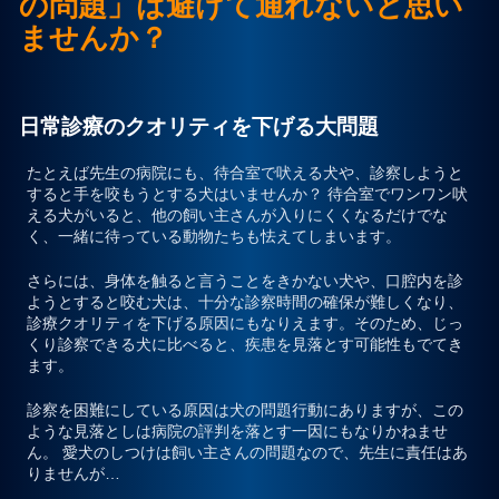
の問題」は避けて通れないと思い
ませんか？
プライバシーポリシー
お問合せ
日常診療のクオリティを下げる大問題
たとえば先生の病院にも、待合室で吠える犬や、診察しようと
すると手を咬もうとする犬はいませんか？ 待合室でワンワン吠
える犬がいると、他の飼い主さんが入りにくくなるだけでな
く、一緒に待っている動物たちも怯えてしまいます。
さらには、身体を触ると言うことをきかない犬や、口腔内を診
ようとすると咬む犬は、十分な診察時間の確保が難しくなり、
診療クオリティを下げる原因にもなりえます。そのため、じっ
くり診察できる犬に比べると、疾患を見落とす可能性もでてき
ます。
診察を困難にしている原因は犬の問題行動にありますが、この
ような見落としは病院の評判を落とす一因にもなりかねませ
ん。 愛犬のしつけは飼い主さんの問題なので、先生に責任はあ
りませんが…