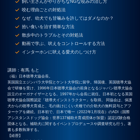
飼い主さんがやりがちなNGな咬みの治し方
咬む理由ごとの対処法
なぜ、幼犬でも甘噛みを許してはダメなのか？
拾い食いを治す簡単な方法
散歩中のトラブルとその対処法
動画で学ぶ、吠えをコントロールする方法
インターホンに吠える愛犬のしつけ方
講師
：有馬 もと
（福）日本聴導犬協会長。
英国国立エジンバラ大学院とケント大学院に留学。帰国後、英国聴導犬協
会で研修を受け、1996年日本聴導犬協会の前身となるジャパン聴導犬協会
設立のオーガナイザーとなる。1997年から会長に就任。日本初となる英国
聴導犬協会国際認定「聴導犬インストラクター」を取得。 同協会は、保護
犬からの聴導犬育成と、毛の抜けにくい犬種での介助犬の無料貸与とアフ
ターケアを継続。日本初で、日本で唯一（2022年1月現在）のADI（国際
アシスタンスドッグ協会：世界137補助犬育成団体が加盟）認定試験合格
団体となる。補助犬に関するイベントプロデュースや調査研究も行う。著
書も多数執筆する。
【経歴】