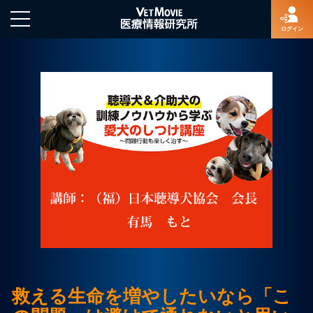
ログイン
HOME
ログイン
新規登録
よくあるご質問
特定商取引法に基づく表示
救える生命を増やしたいなら「こ
著作権について