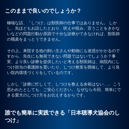
このままで良いのでしょうか？
極端な話、「しつけ」は獣医師の仕事ではありません。 しか
し、先ほどもお話したとおり、吠えや咬み、言うことをきかな
いなどの問題行動が原因で十分な診療ができなければ、獣医師
の職責をまっとうできません。
その上、来院する他の飼い主さんや動物にも迷惑がかかるので
すから、先生にも無視できない問題ではないでしょうか？事
実、より良い診療を提供したいと考える獣医師は、病院内にし
つけ担当の看護師を置いたり、しつけ教室を開催して、より良
い院内環境づくりをしているのです。
しかし「診療に忙しくて、しつけを教える余裕はない…」 こう
思われたとしても、ご安心ください。 なぜなら今回、簡単にで
きる愛犬のしつけ方をお伝えするからです。
誰でも簡単に実践できる「日本聴導犬協会のし
つけ」