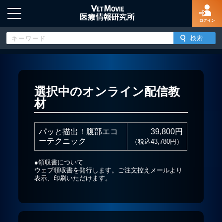
ログイン
HOME
選択中のオンライン配信教
材
ログイン
パッと描出！腹部エコ
39,800円
新規登録
ーテクニック
（税込43,780円）
●領収書について
よくあるご質問
ウェブ領収書を発行します。ご注文控えメールより
表示、印刷いただけます。
特定商取引法に基づく表示
著作権について