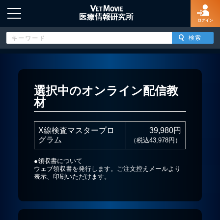
ログイン
HOME
選択中のオンライン配信教
材
ログイン
X線検査マスタープロ
39,980円
新規登録
グラム
（税込43,978円）
●領収書について
よくあるご質問
ウェブ領収書を発行します。ご注文控えメールより
表示、印刷いただけます。
特定商取引法に基づく表示
著作権について