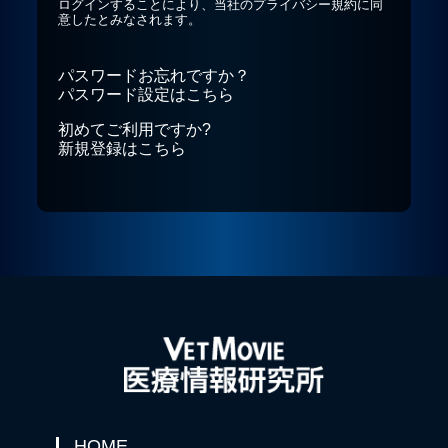
ログインすることにより、当社の
プライバシー規約
に同
意したとみなされます。
プライバシーポリシー
パスワードお忘れですか？
パスワード設定はこちら
お問合せ
初めてご利用ですか?
新規登録はこちら
HOME