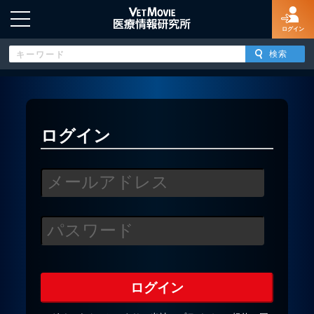
ログイン
HOME
ログイン
ログイン
新規登録
よくあるご質問
特定商取引法に基づく表示
著作権について