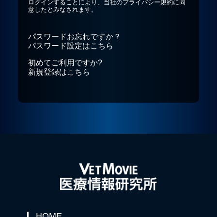
ログインすることにより、当社の
プライバシー規約
に同
意したとみなされます。
プライバシーポリシー
パスワードお忘れですか？
パスワード設定はこちら
お問合せ
初めてご利用ですか?
新規登録はこちら
HOME