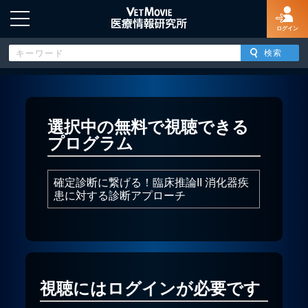
ログイン
HOME
選択中の無料で視聴できる
プログラム
ログイン
確定診断に繋げる！臨床推論II 消化器疾
新規登録
患に対する診断アプローチ
よくあるご質問
特定商取引法に基づく表示
視聴にはログインが必要です
著作権について