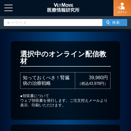
ログイン
HOME
選択中のオンライン配信教
材
ログイン
知っておくべき！腎臓
39,980円
新規登録
病の治療戦略
（税込43,978円）
●領収書について
よくあるご質問
ウェブ領収書を発行します。ご注文控えメールより
表示、印刷いただけます。
特定商取引法に基づく表示
著作権について