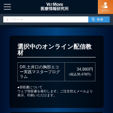
ログイン
HOME
選択中のオンライン配信教
材
ログイン
DR.土井口の胸部エコ
新規登録
34,980円
ー実践マスタープログ
（税込38,478円）
ラム
よくあるご質問
●領収書について
ウェブ領収書を発行します。ご注文控えメールより
表示、印刷いただけます。
特定商取引法に基づく表示
著作権について